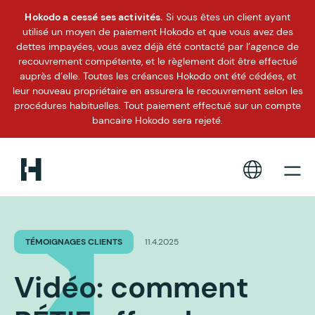
Hokodo a cessé ses activités.
Si vous êtes un client ayant
utilisé un moyen de paiement Hokodo et que vous avez des
dettes impayées, vous avez déjà été contacté par l’agence de
recouvrement compétente, et le règlement doit être effectué
auprès d’elle. Toutes les créances Hokodo ont été cédées, et
leur nouveau propriétaire en assurera le recouvrement selon les
procédures habituelles. Tout paiement effectué sur un compte
bancaire Hokodo sera rejeté.
TÉMOIGNAGES CLIENTS
11.4.2025
Vidéo: comment