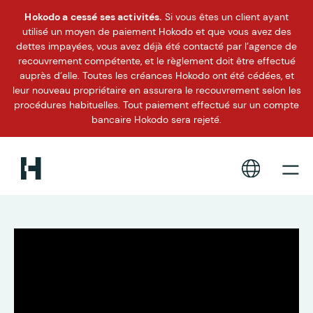
Hokodo a cessé ses activités.
Si vous êtes un client ayant
utilisé un moyen de paiement Hokodo et que vous avez des
dettes impayées, vous avez déjà été contacté par l’agence de
recouvrement compétente, et le règlement doit être effectué
auprès d’elle. Toutes les créances Hokodo ont été cédées, et
leur nouveau propriétaire en assurera le recouvrement selon les
procédures habituelles. Tout paiement effectué sur un compte
bancaire Hokodo sera rejeté.