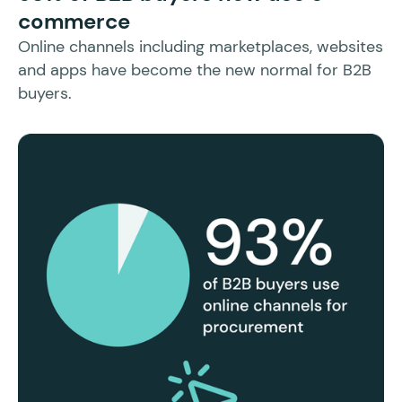
w
commerce
Sl
Online channels including marketplaces, websites
po
and apps have become the new normal for B2B
buyers.