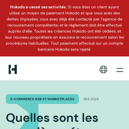
Hokodo a cessé ses activités.
Si vous êtes un client ayant
utilisé un moyen de paiement Hokodo et que vous avez des
dettes impayées, vous avez déjà été contacté par l’agence de
recouvrement compétente, et le règlement doit être effectué
auprès d’elle. Toutes les créances Hokodo ont été cédées, et
leur nouveau propriétaire en assurera le recouvrement selon les
procédures habituelles. Tout paiement effectué sur un compte
bancaire Hokodo sera rejeté.
E-COMMERCE B2B ET MARKETPLACES
18.9.2024
Quelles sont les