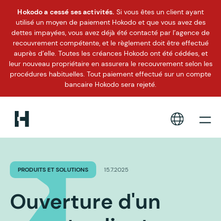
Hokodo a cessé ses activités.
Si vous êtes un client ayant
utilisé un moyen de paiement Hokodo et que vous avez des
dettes impayées, vous avez déjà été contacté par l’agence de
recouvrement compétente, et le règlement doit être effectué
auprès d’elle. Toutes les créances Hokodo ont été cédées, et
leur nouveau propriétaire en assurera le recouvrement selon les
procédures habituelles. Tout paiement effectué sur un compte
bancaire Hokodo sera rejeté.
PRODUITS ET SOLUTIONS
15.7.2025
Ouverture d'un