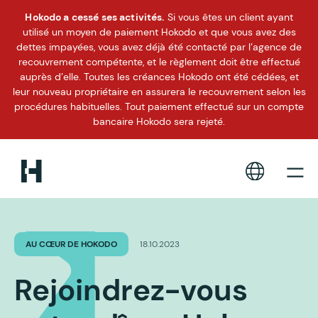
Hokodo a cessé ses activités.
Si vous êtes un client ayant
utilisé un moyen de paiement Hokodo et que vous avez des
dettes impayées, vous avez déjà été contacté par l’agence de
recouvrement compétente, et le règlement doit être effectué
auprès d’elle. Toutes les créances Hokodo ont été cédées, et
leur nouveau propriétaire en assurera le recouvrement selon les
procédures habituelles. Tout paiement effectué sur un compte
bancaire Hokodo sera rejeté.
AU CŒUR DE HOKODO
18.10.2023
Rejoindrez-vous